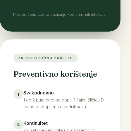
Preporučeno sažeto doziranje kod urinarnih infekcija.
ZA DUGOROČNU ZAŠTITU
Preventivno korištenje
Svakodnevno
1
1 do 2 puta dnevno popiti 1 čajnu žličicu D-
manoze otopljenu u vodi ili soku.
Kontinuitet
2
Za najbolje rezultate uzimati redovito,