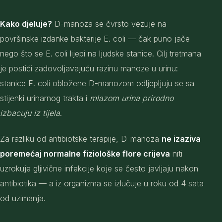
Kako djeluje?
D-manoza se čvrsto vezuje na
površinske izdanke bakterije E. coli — čak puno jače
nego što se E. coli lijepi na ljudske stanice. Cilj tretmana
je postići zadovoljavajuću razinu manoze u urinu:
stanice E. coli obložene D-manozom odljepljuju se sa
stijenki urinarnog trakta i
mlazom urina prirodno
izbacuju iz tijela
.
Za razliku od antibiotske terapije, D-manoza
ne izaziva
poremećaj normalne fiziološke flore crijeva
niti
uzrokuje gljivične infekcije koje se često javljaju nakon
antibiotika — a iz organizma se izlučuje u roku od 4 sata
od uzimanja.