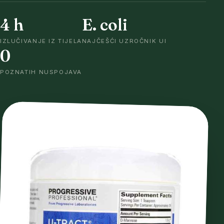
4 h
E. coli
IZLUČIVANJE IZ TIJELA
NAJČEŠĆI UZROČNIK UI
0
POZNATIH NUSPOJAVA