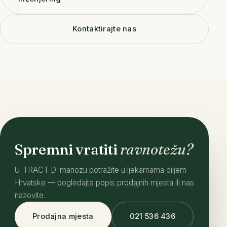
Kontaktirajte nas
Spremni vratiti
ravnotežu?
U-TRACT D-manozu potražite u ljekarnama diljem
Hrvatske — pogledajte popis prodajnih mjesta ili nas
nazovite.
021 536 436
Prodajna mjesta